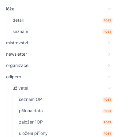
lóže
detail
POST
seznam
POST
mistrovstvi
newsletter
organizace
orlipero
uživatel
seznam OP
POST
příloha data
POST
založení OP
POST
uložení přílohy
POST