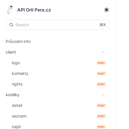
API Orlí Pera.cz
⌘K
Průvodní info
client
logo
POST
kontakty
POST
rights
POST
korálky
detail
POST
seznam
POST
najdi
POST